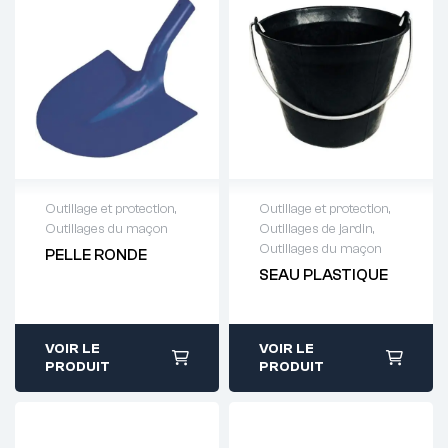
Outillage et protection
,
Outillage et protection
,
Outillages du maçon
Outillages de jardin
,
Demande de
Demande de
Outillages du maçon
PELLE RONDE
devis : 01 64 88
devis : 01 64 88
SEAU PLASTIQUE
93 38
93 38
VOIR LE
VOIR LE
PRODUIT
PRODUIT