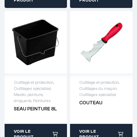
PRODUIT
PRODUIT
Outillage et protection
,
Outillage et protection
,
Outillages spécialisé
,
Outillages du maçon
,
Demande de
Demande de
Mastic, peinture,
Outillages spécialisé
devis : 01 64 88
devis : 01 64 88
droguerie
,
Peintures
COUTEAU
93 38
93 38
SEAU PEINTURE 8L
VOIR LE
VOIR LE
PRODUIT
PRODUIT