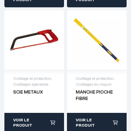
Outillage et protection
,
Outillage et protection
,
Outillages spécialisé
Outillages du maçon
Demande de
Demande de
SCIE METAUX
MANCHE PIOCHE
devis : 01 64 88
devis : 01 64 88
FIBRE
93 38
93 38
VOIR LE
VOIR LE
PRODUIT
PRODUIT