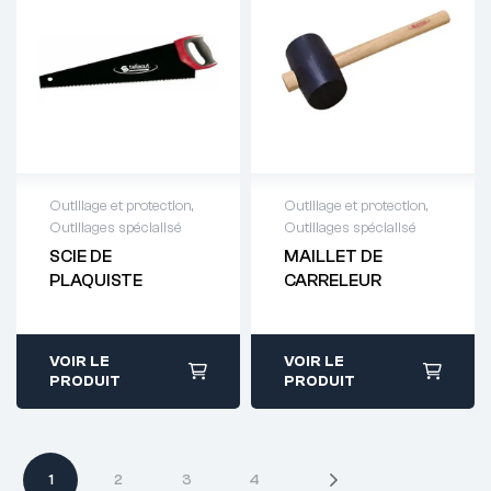
Outillage et protection
,
Outillage et protection
,
Outillages spécialisé
Outillages spécialisé
Demande de
Demande de
SCIE DE
MAILLET DE
devis : 01 64 88
devis : 01 64 88
PLAQUISTE
CARRELEUR
93 38
93 38
VOIR LE
VOIR LE
PRODUIT
PRODUIT
1
2
3
4