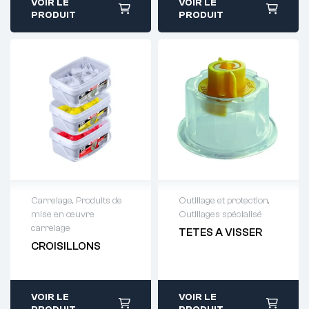
VOIR LE
VOIR LE
PRODUIT
PRODUIT
Carrelage
,
Produits de
Outillage et protection
,
mise en œuvre
Outillages spécialisé
Demande de
Demande de
carrelage
TETES A VISSER
devis : 01 64 88
devis : 01 64 88
CROISILLONS
93 38
93 38
VOIR LE
VOIR LE