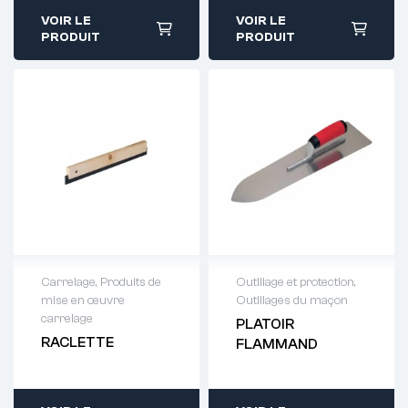
VOIR LE
VOIR LE
PRODUIT
PRODUIT
Carrelage
,
Produits de
Outillage et protection
,
mise en œuvre
Outillages du maçon
Demande de
Demande de
carrelage
PLATOIR
devis : 01 64 88
devis : 01 64 88
RACLETTE
FLAMMAND
93 38
93 38