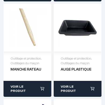
Outillage et protection
,
Outillage et protection
,
Outillages du maçon
Outillages du maçon
Demande de
Demande de
MANCHE RATEAU
AUGE PLASTIQUE
devis : 01 64 88
devis : 01 64 88
93 38
93 38
VOIR LE
VOIR LE
PRODUIT
PRODUIT