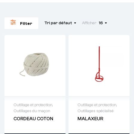
Tri par défaut
Afficher
16
Filter
Outillage et protection
,
Outillage et protection
,
Outillages du maçon
Outillages spécialisé
Demande de
Demande de
CORDEAU COTON
MALAXEUR
devis : 01 64 88
devis : 01 64 88
93 38
93 38