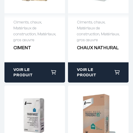
Ciments, chaux
,
Ciments, chaux
,
Matériaux de
Matériaux de
Demande de
Demande de
construction
,
Matériaux,
construction
,
Matériaux,
devis : 01 64 88
devis : 01 64 88
gros œuvre
gros œuvre
93 38
93 38
CIMENT
CHAUX NATHURAL
VOIR LE
VOIR LE
PRODUIT
PRODUIT