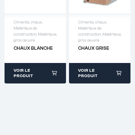
Ciments, chaux
,
Ciments, chaux
,
Matériaux de
Matériaux de
Demande de
Demande de
construction
,
Matériaux,
construction
,
Matériaux,
devis : 01 64 88
devis : 01 64 88
gros œuvre
gros œuvre
93 38
93 38
CHAUX BLANCHE
CHAUX GRISE
VOIR LE
VOIR LE
PRODUIT
PRODUIT