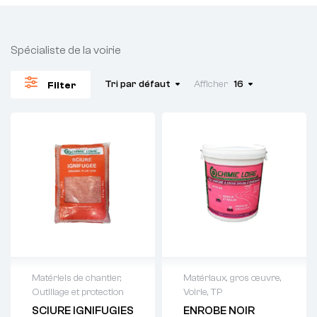
Spécialiste de la voirie
Tri par défaut
Afficher
16
Filter
Matériels de chantier
,
Matériaux, gros œuvre
,
Outillage et protection
Voirie, TP
Demande de
Demande de
SCIURE IGNIFUGIES
ENROBE NOIR