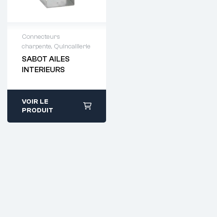
Connecteurs
charpente
,
Quincaillerie
Demande de
SABOT AILES
devis : 01 64 88
INTERIEURS
93 38
VOIR LE
PRODUIT