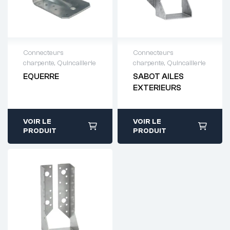
Connecteurs
Connecteurs
charpente
,
Quincaillerie
charpente
,
Quincaillerie
Demande de
Demande de
EQUERRE
SABOT AILES
devis : 01 64 88
devis : 01 64 88
EXTERIEURS
93 38
93 38
VOIR LE
VOIR LE
PRODUIT
PRODUIT