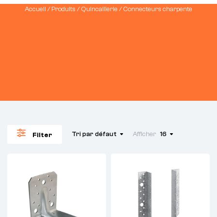
Accueil
/
Produits
/
Quincaillerie
/ Connecteurs charpente
Tri par défaut
Afficher
16
Filter