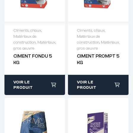
Ciments, chaux
,
Ciments, chaux
,
Matériaux de
Matériaux de
Demande de
Demande de
construction
,
Matériaux,
construction
,
Matériaux,
devis : 01 64 88
devis : 01 64 88
gros œuvre
gros œuvre
93 38
93 38
CIMENT FONDU 5
CIMENT PROMPT 5
KG
KG
VOIR LE
VOIR LE
PRODUIT
PRODUIT