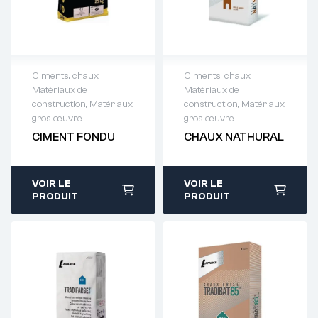
Ciments, chaux
,
Ciments, chaux
,
Matériaux de
Matériaux de
Demande de
Demande de
construction
,
Matériaux,
construction
,
Matériaux,
devis : 01 64 88
devis : 01 64 88
gros œuvre
gros œuvre
93 38
93 38
CIMENT FONDU
CHAUX NATHURAL
VOIR LE
VOIR LE
PRODUIT
PRODUIT