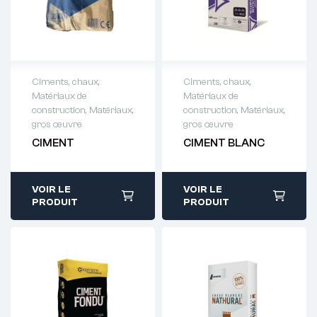
Ciments, chaux
,
Ciments, chaux
,
Matériaux de
Matériaux de
Demande de
Demande de
construction
,
Matériaux,
construction
,
Matériaux,
devis : 01 64 88
devis : 01 64 88
gros œuvre
gros œuvre
93 38
93 38
CIMENT
CIMENT BLANC
VOIR LE
VOIR LE
PRODUIT
PRODUIT