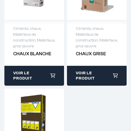
Ciments, chaux
,
Ciments, chaux
,
Matériaux de
Matériaux de
Demande de
Demande de
construction
,
Matériaux,
construction
,
Matériaux,
devis : 01 64 88
devis : 01 64 88
gros œuvre
gros œuvre
93 38
93 38
CHAUX BLANCHE
CHAUX GRISE
VOIR LE
VOIR LE
PRODUIT
PRODUIT