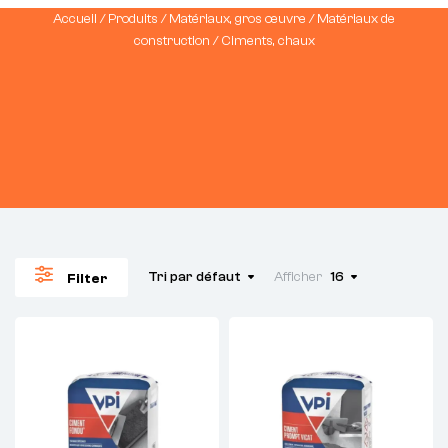
Accueil
/
Produits
/
Matériaux, gros œuvre
/
Matériaux de
construction
/ Ciments, chaux
Tri par défaut
Afficher
16
Filter