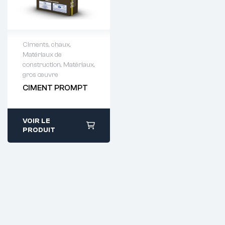
Ciments, chaux
,
Matériaux de
Demande de
construction
,
Matériaux,
devis : 01 64 88
gros œuvre
93 38
CIMENT PROMPT
VOIR LE
PRODUIT