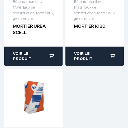
Bétons, mortiers
,
Bétons, mortiers
,
Matériaux de
Matériaux de
Demande de
Demande de
construction
,
Matériaux,
construction
,
Matériaux,
devis : 01 64 88
devis : 01 64 88
gros œuvre
gros œuvre
93 38
93 38
MORTIER URBA
MORTIER K160
SCELL
VOIR LE
VOIR LE
PRODUIT
PRODUIT