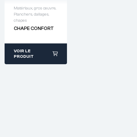
Matériaux, gros œuvre
,
Planchers, dallages,
Demande de
chapes
devis : 01 64 88
CHAPE CONFORT
93 38
VOIR LE
PRODUIT