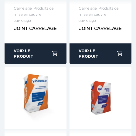
Carrelage
,
Produits de
Carrelage
,
Produits de
mise en œuvre
mise en œuvre
Demande de
Demande de
carrelage
carrelage
devis : 01 64 88
devis : 01 64 88
JOINT CARRELAGE
JOINT CARRELAGE
93 38
93 38
VOIR LE
VOIR LE
PRODUIT
PRODUIT