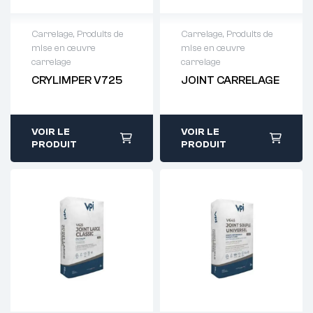
Carrelage
,
Produits de
Carrelage
,
Produits de
mise en œuvre
mise en œuvre
Demande de
Demande de
carrelage
carrelage
devis : 01 64 88
devis : 01 64 88
CRYLIMPER V725
JOINT CARRELAGE
93 38
93 38
VOIR LE
VOIR LE
PRODUIT
PRODUIT