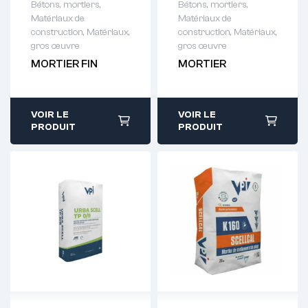
Bétons, mortiers
,
Bétons, mortiers
,
Matériaux de
Matériaux de
Demande de
Demande de
construction
,
Matériaux,
construction
,
Matériaux,
devis : 01 64 88
devis : 01 64 88
gros œuvre
gros œuvre
93 38
93 38
MORTIER FIN
MORTIER
VOIR LE
VOIR LE
PRODUIT
PRODUIT