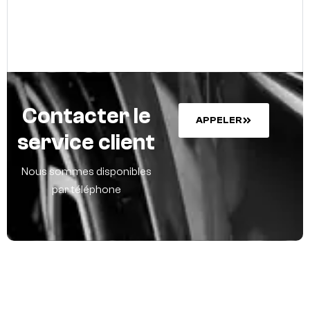
Contacter le
A
P
P
E
L
E
R
service client
Nous sommes disponibles
par téléphone