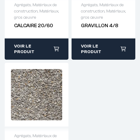
Agrégats
,
Matériaux de
Agrégats
,
Matériaux de
construction
,
Matériaux,
construction
,
Matériaux,
Demande de
Demande de
gros œuvre
gros œuvre
devis : 01 64 88
devis : 01 64 88
CALCAIRE 20/60
GRAVILLON 4/8
93 38
93 38
VOIR LE
VOIR LE
PRODUIT
PRODUIT
Agrégats
,
Matériaux de