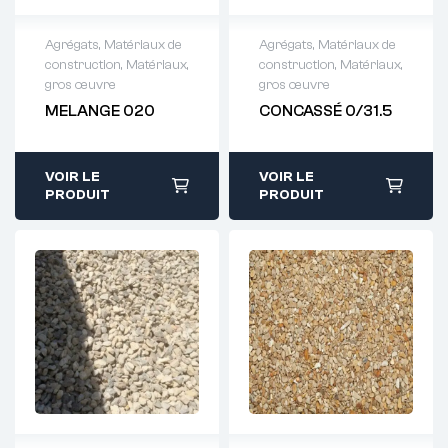
Agrégats
,
Matériaux de
Agrégats
,
Matériaux de
construction
,
Matériaux,
construction
,
Matériaux,
Demande de
Demande de
gros œuvre
gros œuvre
devis : 01 64 88
devis : 01 64 88
MELANGE 020
CONCASSÉ 0/31.5
93 38
93 38
VOIR LE
VOIR LE
PRODUIT
PRODUIT