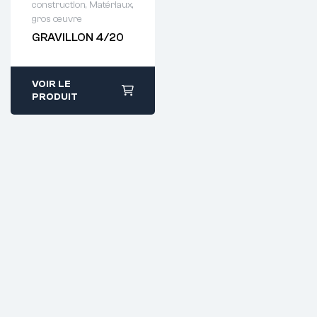
construction
,
Matériaux,
Demande de
gros œuvre
devis : 01 64 88
GRAVILLON 4/20
93 38
VOIR LE
PRODUIT