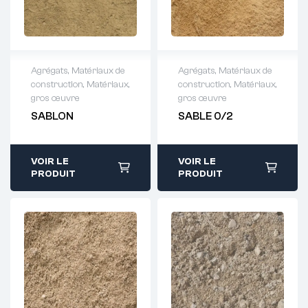
Agrégats
,
Matériaux de
Agrégats
,
Matériaux de
construction
,
Matériaux,
construction
,
Matériaux,
Demande de
Demande de
gros œuvre
gros œuvre
devis : 01 64 88
devis : 01 64 88
SABLON
SABLE 0/2
93 38
93 38
VOIR LE
VOIR LE
PRODUIT
PRODUIT