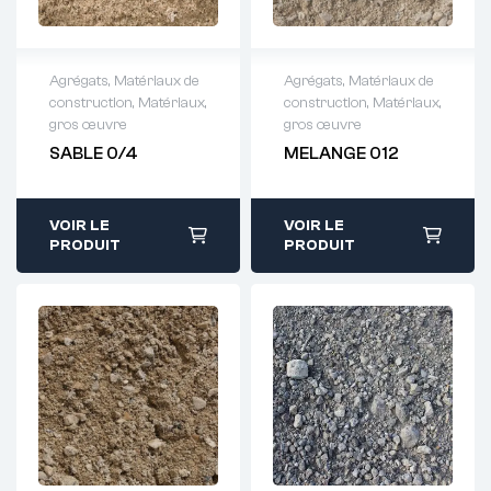
Agrégats
,
Matériaux de
Agrégats
,
Matériaux de
construction
,
Matériaux,
construction
,
Matériaux,
Demande de
Demande de
gros œuvre
gros œuvre
devis : 01 64 88
devis : 01 64 88
SABLE 0/4
MELANGE 012
93 38
93 38
VOIR LE
VOIR LE
PRODUIT
PRODUIT