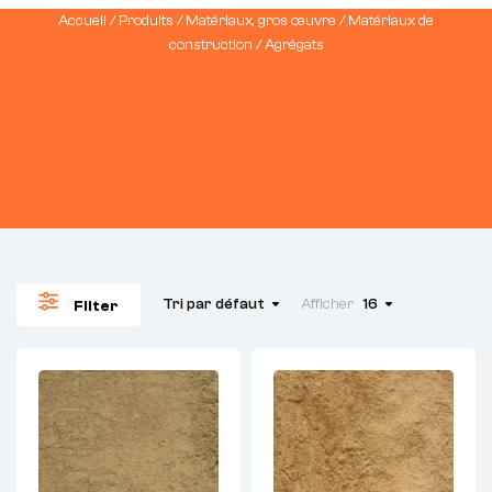
Accueil
/
Produits
/
Matériaux, gros œuvre
/
Matériaux de
construction
/ Agrégats
Tri par défaut
Afficher
16
Filter