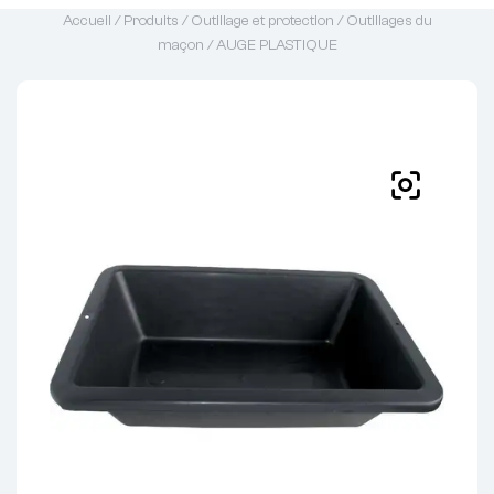
Accueil
/
Produits
/
Outillage et protection
/
Outillages du
maçon
/ AUGE PLASTIQUE