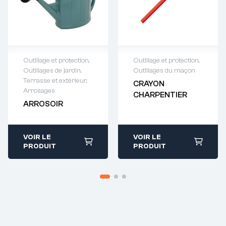
Outillage et protection
,
Outillage et protection
,
Outillages de jardin
,
Outillages du maçon
Demande de
Demande de
Terrasse et extérieur
,
CRAYON
devis : 01 64 88
devis : 01 64 88
Arrosages
CHARPENTIER
93 38
93 38
ARROSOIR
VOIR LE
VOIR LE
PRODUIT
PRODUIT