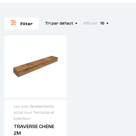
Tri par défaut
Afficher
16
Filter
Les sols
,
Revêtements
sol et mur
,
Terrasse et
Demande de
extérieur
devis : 01 64 88
TRAVERSE CHENE
93 38
2M