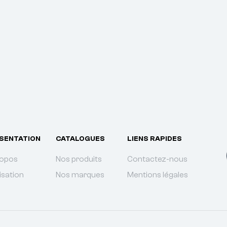
SENTATION
CATALOGUES
LIENS RAPIDES
ropos
Nos produits
Contactez-nous
isation
Nos marques
Mentions légales