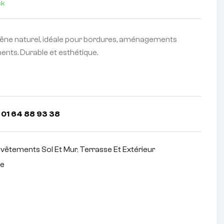
ck
êne naturel, idéale pour bordures, aménagements
nts. Durable et esthétique.
 01 64 88 93 38
vêtements Sol Et Mur
,
Terrasse Et Extérieur
re