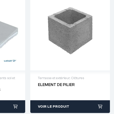
nts sol et
Terrasse et extérieur
,
Clôtures
ELEMENT DE PILIER
64 88 93
Demande de devis : 01 64 88 93
S
38
VOIR LE PRODUIT