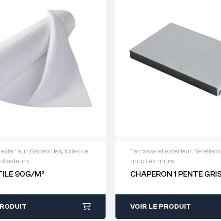
 extérieur
,
Géotextiles, toiles de
Terrasse et extérieur
,
Revêteme
abilisateurs
mur
,
Les murs
 de devis : 01 64 88 93
Demande de devis : 01 
ILE 90G/M²
CHAPERON 1 PENTE GRI
38
PRODUIT
VOIR LE PRODUIT