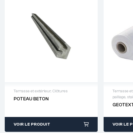
Terrasse et extérieur
,
Clôtures
Terrasse et
paillage, st
POTEAU BETON
Demande de devis : 01 64 88 93
Demande
GEOTEXT
38
38
VOIR LE PRODUIT
VOIR LE 