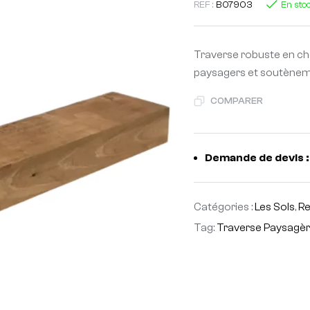
REF :
B07903
En sto
Traverse robuste en ch
paysagers et soutèneme
COMPARER
Demande de devis :
Catégories :
Les Sols
,
Re
Tag:
Traverse Paysagè