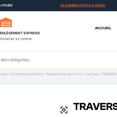
à 17h30
LE SAMEDI 07h30 à 12h30
ACCUEIL
ENLÈVEMENT EXPRESS
Acheter et retirer
duits
/
Terrasse et extérieur
/
Revêtements sol et mur
/
Les sols
/ TRAVERS
TRAVERS