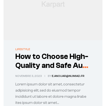
LIFESTYLE
How to Choose High-
Quality and Safe Auto
Parts for Your
NOVEMBRE 3, 2023
BY
E.ANOUAR@NUMIAD.FR
Vehicle
Lorem ipsum dolor sit amet, consectetur
adipisicing elit, sed do eiusmod tempor
incididunt ut labore et dolore magna lirabe
ites ipsum dolor sit amet…