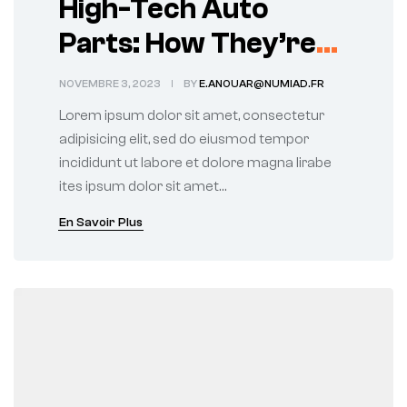
High-Tech Auto
Parts: How They’re
Transforming the
NOVEMBRE 3, 2023
BY
E.ANOUAR@NUMIAD.FR
Automotive Industry
Lorem ipsum dolor sit amet, consectetur
adipisicing elit, sed do eiusmod tempor
incididunt ut labore et dolore magna lirabe
ites ipsum dolor sit amet…
En Savoir Plus