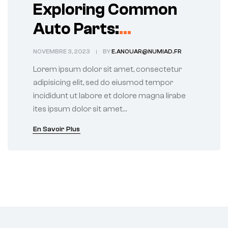
Exploring Common
Auto Parts:
Functions and Uses
NOVEMBRE 3, 2023
BY
E.ANOUAR@NUMIAD.FR
Lorem ipsum dolor sit amet, consectetur
adipisicing elit, sed do eiusmod tempor
incididunt ut labore et dolore magna lirabe
ites ipsum dolor sit amet…
En Savoir Plus