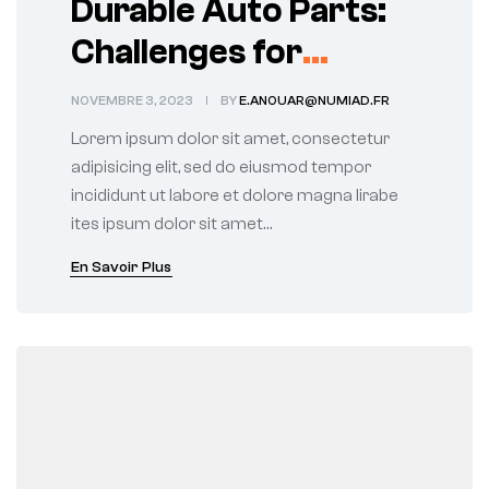
Durable Auto Parts:
Challenges for
Manufacturers and
NOVEMBRE 3, 2023
BY
E.ANOUAR@NUMIAD.FR
Users
Lorem ipsum dolor sit amet, consectetur
adipisicing elit, sed do eiusmod tempor
incididunt ut labore et dolore magna lirabe
ites ipsum dolor sit amet…
En Savoir Plus