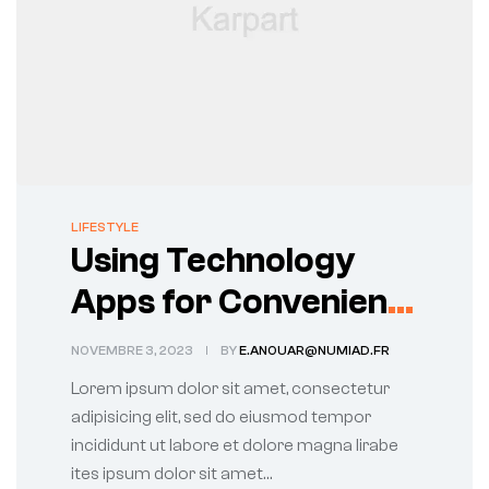
LIFESTYLE
Using Technology
Apps for Convenient
Auto Parts Shopping
NOVEMBRE 3, 2023
BY
E.ANOUAR@NUMIAD.FR
Lorem ipsum dolor sit amet, consectetur
adipisicing elit, sed do eiusmod tempor
incididunt ut labore et dolore magna lirabe
ites ipsum dolor sit amet…