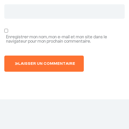
Enregistrer mon nom, mon e-mail et mon site dans le
navigateur pour mon prochain commentaire.
L
A
I
S
S
E
R
U
N
C
O
M
M
E
N
T
A
I
R
E