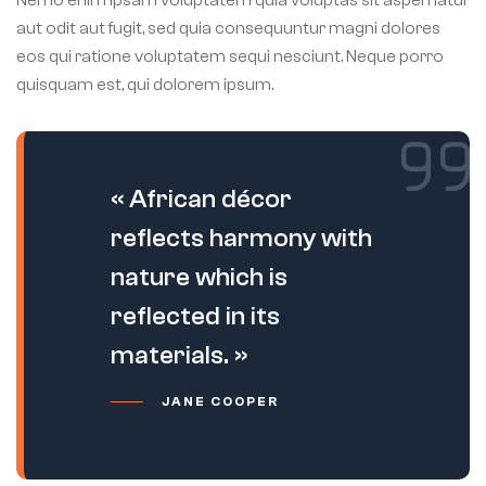
aut odit aut fugit, sed quia consequuntur magni dolores
eos qui ratione voluptatem sequi nesciunt. Neque porro
quisquam est, qui dolorem ipsum.
« African décor
reflects harmony with
nature which is
reflected in its
materials. »
JANE COOPER