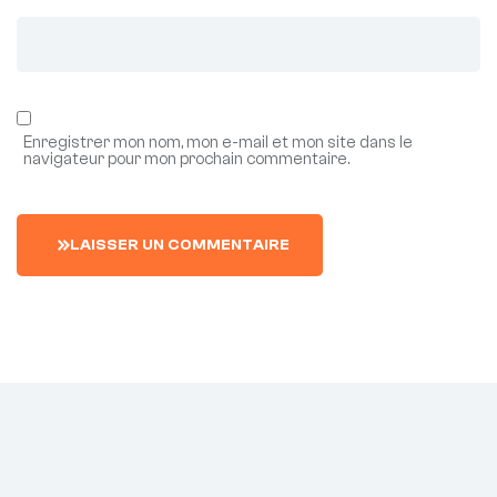
Enregistrer mon nom, mon e-mail et mon site dans le
navigateur pour mon prochain commentaire.
L
A
I
S
S
E
R
U
N
C
O
M
M
E
N
T
A
I
R
E