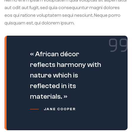
aut odit aut fugit, sed quia consequuntur magni dolores
eos qui ratione voluptatem sequi nesciunt. Neque porro
quisquam est, qui dolorem ipsum.
« African décor
reflects harmony with
nature which is
reflected in its
materials. »
JANE COOPER