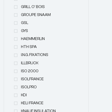
GRILL O' BOIS
GROUPE SNAAM
GSL
GYS
HAEMMERLIN
HTH SPA
I.N.G. FIXATIONS
ILLBRUCK
ISO 2000
ISOLFRANCE
ISOLPRO
KDI
KELI FRANCE
KNAUF INSULATION