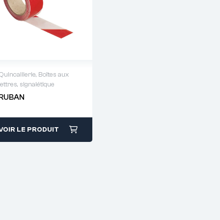
Quincaillerie
,
Boîtes aux
lettres, signalétique
Demande de devis :
RUBAN
01 64 88 93 38
VOIR LE PRODUIT