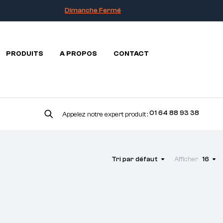
Dimanche Fermé
PRODUITS
A PROPOS
CONTACT
01 64 88 93 38
Appelez notre expert produit :
Tri par défaut
Afficher
16