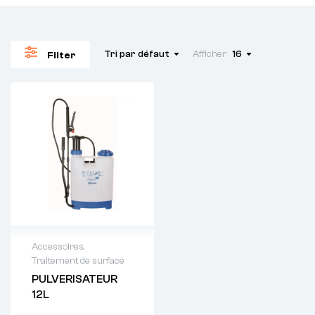
Tri par défaut
Afficher
16
Filter
Accessoires
,
Traitement de surface
Demande de
PULVERISATEUR
devis : 01 64 88
12L
93 38