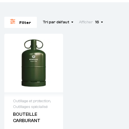
Tri par défaut
Afficher
16
Filter
Outillage et protection
,
Outillages spécialisé
Demande de
BOUTEILLE
devis : 01 64 88
CARBURANT
93 38