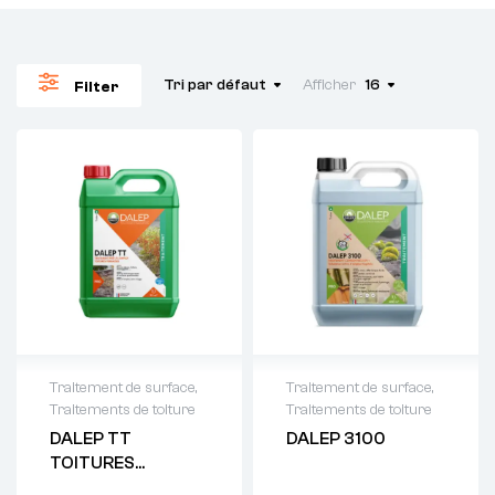
Tri par défaut
Afficher
16
Filter
Traitement de surface
,
Traitement de surface
,
Traitements de toiture
Traitements de toiture
Demande de
Demande de
DALEP TT
DALEP 3100
devis : 01 64 88
devis : 01 64 88
TOITURES
93 38
93 38
TERRASSES