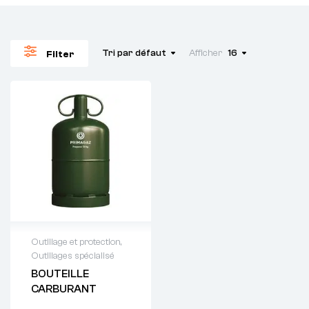
Tri par défaut
Afficher
16
Filter
Outillage et protection
,
Outillages spécialisé
Demande de
BOUTEILLE
devis : 01 64 88
CARBURANT
93 38