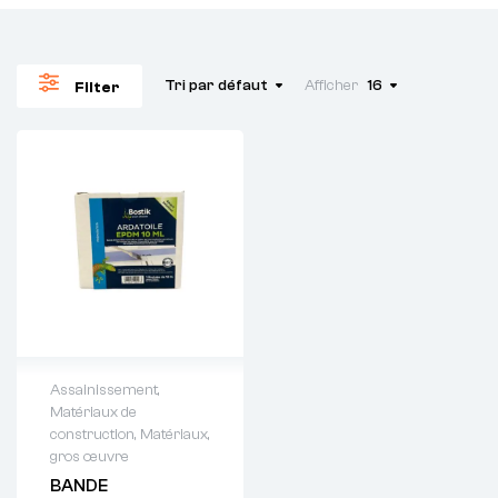
Tri par défaut
Afficher
16
Filter
Assainissement
,
Matériaux de
Demande de
construction
,
Matériaux,
devis : 01 64 88
gros œuvre
93 38
BANDE