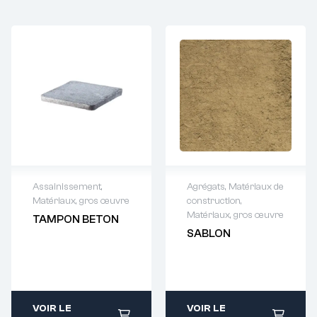
Assainissement
,
Agrégats
,
Matériaux de
Matériaux, gros œuvre
construction
,
Demande de
Demande de
Matériaux, gros œuvre
TAMPON BETON
devis : 01 64 88
devis : 01 64 88
SABLON
93 38
93 38
VOIR LE
VOIR LE