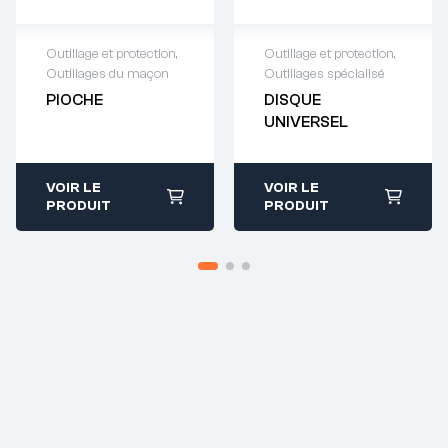
Outillage et protection
,
Outillage et protection
,
Outillages du maçon
Outillages spécialisé
Demande de
Demande de
PIOCHE
DISQUE
devis : 01 64 88
devis : 01 64 88
UNIVERSEL
93 38
93 38
VOIR LE
VOIR LE
PRODUIT
PRODUIT