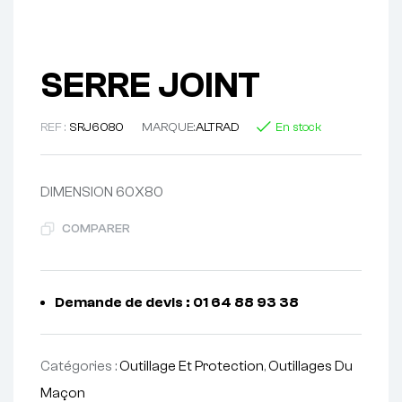
SERRE JOINT
REF :
SRJ6080
MARQUE:
ALTRAD
En stock
DIMENSION 60X80
COMPARER
Demande de devis : 01 64 88 93 38
Catégories :
Outillage Et Protection
,
Outillages Du
Maçon