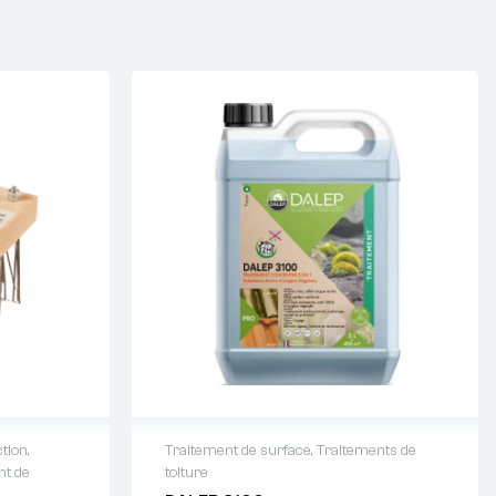
ction
,
Traitement de surface
,
Traitements de
nt de
toiture
64 88 93
Demande de devis : 01 64 88 93