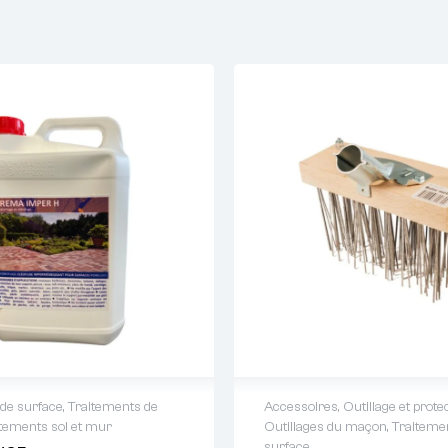
 de surface
,
Traitements de
Accessoires
,
Outillage et prote
tements sol et mur
Outillages du maçon
,
Traiteme
 de devis : 01 64 88 93
Demande de devis : 01 
surface