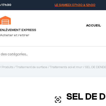
à 17h30
LE SAMEDI 07h30 à 12h30
ACCUEIL
ENLÈVEMENT EXPRESS
Acheter et retirer
/
Produits
/
Traitement de surface
/
Traitements sol et mur
/ SEL DE DENE
SEL DE 