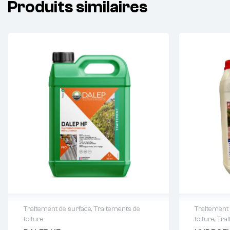
Produits similaires
Traitement de surface
,
Traitements de
Traitement
toiture
toiture
,
Trai
Demande de devis : 01 64 88 93
Demande