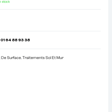
n stock
 01 64 88 93 38
 De Surface
,
Traitements Sol Et Mur