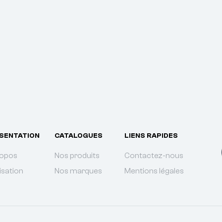
SENTATION
CATALOGUES
LIENS RAPIDES
ropos
Nos produits
Contactez-nous
isation
Nos marques
Mentions légales