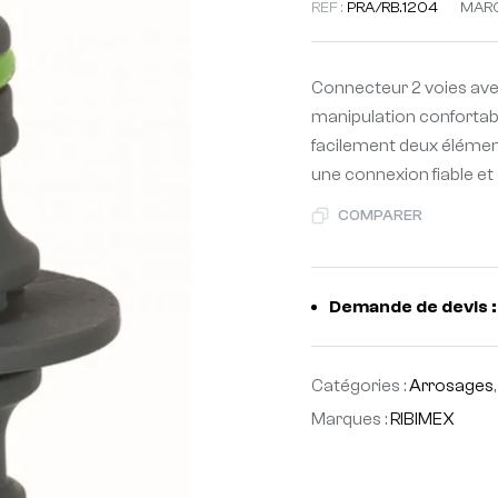
REF :
PRA/RB.1204
MAR
Connecteur 2 voies av
manipulation confortab
facilement deux élémen
une connexion fiable et 
COMPARER
Demande de devis :
Catégories :
Arrosages
Marques :
RIBIMEX