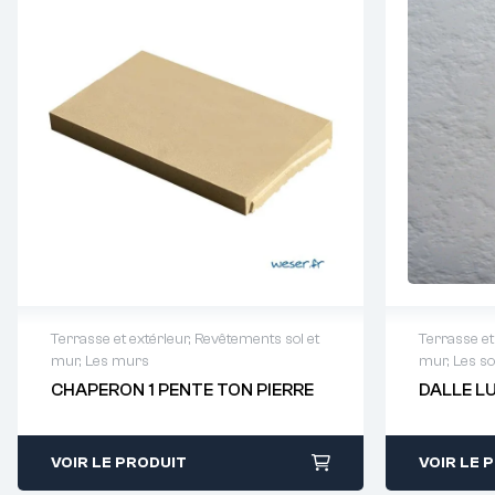
Terrasse et extérieur
,
Revêtements sol et
Terrasse et
mur
,
Les murs
mur
,
Les so
Demande de devis : 01 64 88 93
Demande
CHAPERON 1 PENTE TON PIERRE
DALLE L
38
38
VOIR LE PRODUIT
VOIR LE 