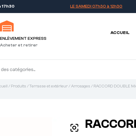
à 17h30
LE SAMEDI 07h30 à 12h30
ACCUEIL
ENLÈVEMENT EXPRESS
Acheter et retirer
ueil
/
Produits
/
Terrasse et extérieur
/
Arrosages
/ RACCORD DOUBLE M
RACCOR