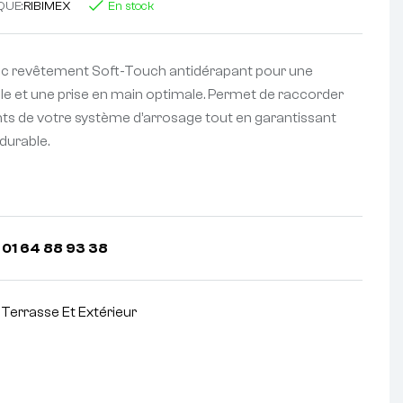
QUE:
RIBIMEX
En stock
ec revêtement Soft-Touch antidérapant pour une
le et une prise en main optimale. Permet de raccorder
ts de votre système d’arrosage tout en garantissant
durable.
 01 64 88 93 38
,
Terrasse Et Extérieur