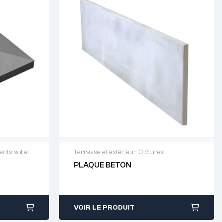
nts sol et
Terrasse et extérieur
,
Clôtures
PLAQUE BETON
64 88 93
Demande de devis : 01 64 88 93
38
VOIR LE PRODUIT