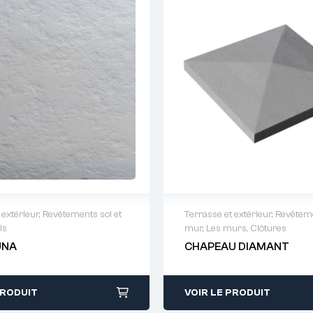
 extérieur
,
Revêtements sol et
Terrasse et extérieur
,
Revêteme
ls
mur
,
Les murs
,
Clôtures
 de devis : 01 64 88 93
Demande de devis : 01 
UNA
CHAPEAU DIAMANT
38
PRODUIT
VOIR LE PRODUIT