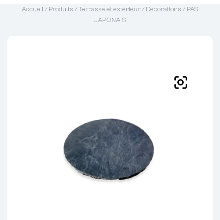
Accueil
/
Produits
/
Terrasse et extérieur
/
Décorations
/ PAS
JAPONAIS