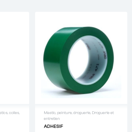
tics, colles,
Mastic, peinture, droguerie
,
Droguerie et
entretien
64 88 93
Demande de devis : 01 64 88 93
ADHESIF
38