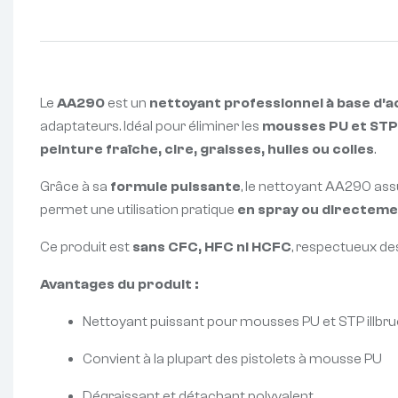
Le
AA290
est un
nettoyant professionnel à base d’
adaptateurs. Idéal pour éliminer les
mousses PU et STP
peinture fraîche, cire, graisses, huiles ou colles
.
Grâce à sa
formule puissante
, le nettoyant AA290 assu
permet une utilisation pratique
en spray ou directemen
Ce produit est
sans CFC, HFC ni HCFC
, respectueux de
Avantages du produit :
Nettoyant puissant pour mousses PU et STP illbru
Convient à la plupart des pistolets à mousse PU
Dégraissant et détachant polyvalent