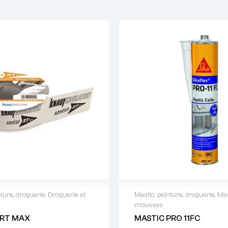
nture, droguerie
,
Droguerie et
Mastic, peinture, droguerie
,
Mas
mousses
 de devis : 01 64 88 93
Demande de devis : 01 
 RT MAX
MASTIC PRO 11FC
38