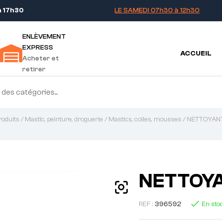
à 17h30
LE SAMEDI 07h30 à 12h30
ENLÈVEMENT
EXPRESS
ACCUEIL
Acheter et
retirer
roduits
/
Mastic, peinture, droguerie
/
Mastics, colles, mousses
/ NETTOYA
NETTOY
REF :
396592
En sto