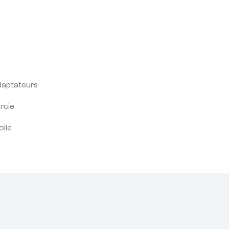
daptateurs
rcie
olle