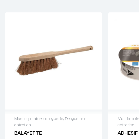
Mastic, peinture, droguerie
,
Droguerie et
Mastic, pei
entretien
entretien
Demande de devis : 01 64 88 93
Demande
BALAYETTE
ADHESIF
38
38