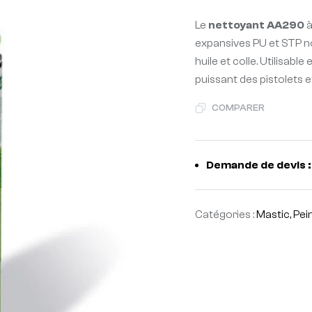
Le
nettoyant AA290
à
expansives PU et STP non
huile et colle. Utilisabl
puissant des pistolets 
COMPARER
Demande de devis :
Catégories :
Mastic, Pei