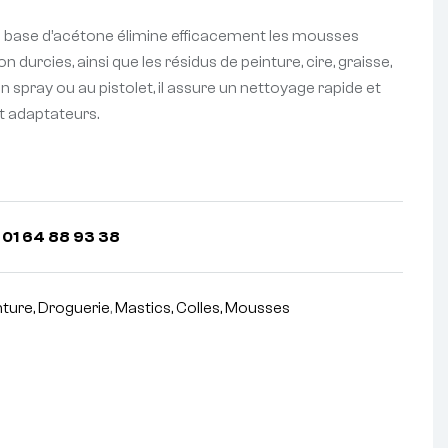
 base d’acétone élimine efficacement les mousses
 durcies, ainsi que les résidus de peinture, cire, graisse,
e en spray ou au pistolet, il assure un nettoyage rapide et
et adaptateurs.
 01 64 88 93 38
nture, Droguerie
,
Mastics, Colles, Mousses