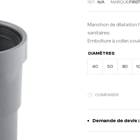
REF :
N/A
MARQUE:
FIRS
Manchon de dilatation h
sanitaires.
Emboîture à coller, coule
DIAMÈTRES
40
50
80
1
COMPARER
Demande de devis :