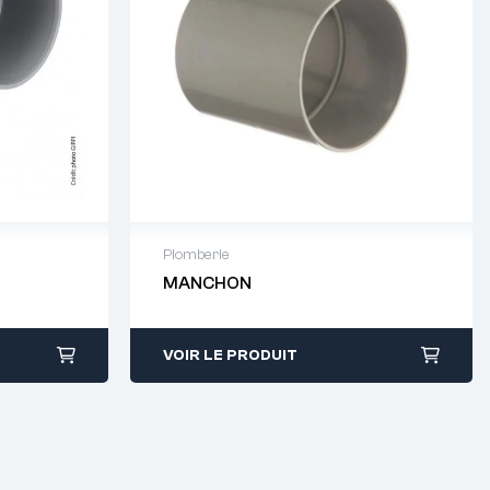
Plomberie
MANCHON
64 88 93
Demande de devis : 01 64 88 93
38
VOIR LE PRODUIT