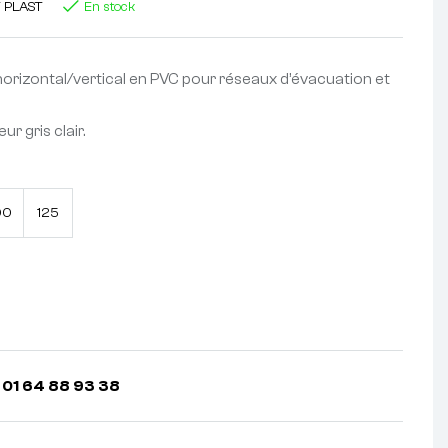
T PLAST
En stock
orizontal/vertical en PVC pour réseaux d’évacuation et
ur gris clair.
00
125
 01 64 88 93 38