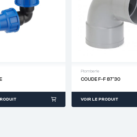
Plomberie
E
COUDE F-F 87°30
 de devis : 01 64 88 93
Demande de devis : 01 
38
PRODUIT
VOIR LE PRODUIT