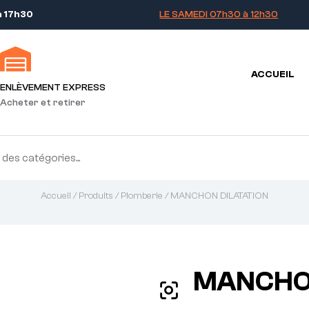
à 17h30
LE SAMEDI 07h30 à 12h30
ACCUEIL
ENLÈVEMENT EXPRESS
Acheter et retirer
Accueil
/
Produits
/
Plomberie
/ MANCHON DILATATION
MANCHON