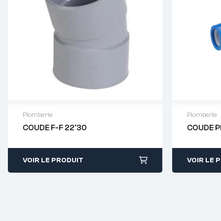
Plomberie
Plomberie
COUDE F-F 22°30
COUDE P
Demande de devis : 01 64 88 93
Demande
38
38
VOIR LE PRODUIT
VOIR LE 