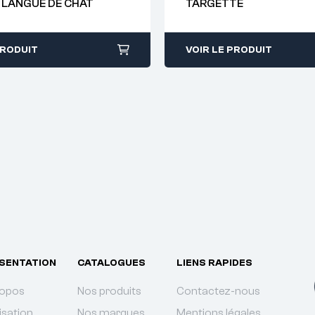
 LANGUE DE CHAT
TARGETTE
38
PRODUIT
VOIR LE PRODUIT
SENTATION
CATALOGUES
LIENS RAPIDES
ropos
Nos produits
Contactez-nous
isation
Nos marques
Mentions légales