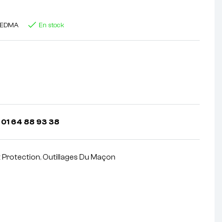
EDMA
En stock
 01 64 88 93 38
t Protection
,
Outillages Du Maçon