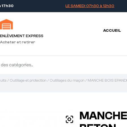
à 17h30
LE SAMEDI 07h30 à 12h30
ACCUEIL
ENLÈVEMENT EXPRESS
Acheter et retirer
uits
/
Outillage et protection
/
Outillages du maçon
/ MANCHE BOIS EPAND
MANCHE 