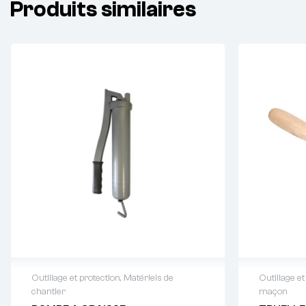
Produits similaires
Outillage et protection
,
Matériels de
Outillage et
chantier
maçon
Demande de devis : 01 64 88 93
Demande