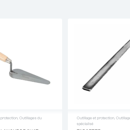
 protection
,
Outillages du
Outillage et protection
,
Outillag
spécialisé
 de devis : 01 64 88 93
Demande de devis : 01 