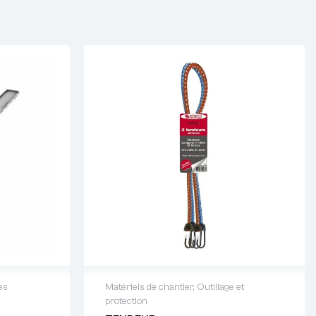
es
Matériels de chantier
,
Outillage et
protection
64 88 93
Demande de devis : 01 64 88 93