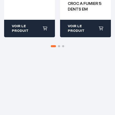
CROC A FUMIER 5
Demande de
DENTS EM
devis : 01 64 88
93 38
VOIR LE
VOIR LE
PRODUIT
PRODUIT