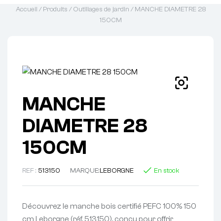
Accueil
/
Produits
/
Outillages de jardin
/ MANCHE DIAMETRE 28
150CM
MANCHE
DIAMETRE 28
150CM
REF :
513150
MARQUE:
LEBORGNE
En stock
Découvrez le manche bois certifié PEFC 100% 150
cm Leborgne (réf. 513150), conçu pour offrir