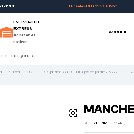
à 17h30
LE SAMEDI 07h30 à 12h30
ENLÈVEMENT
EXPRESS
ACCUEIL
Acheter et
retirer
ueil
/
Produits
/
Outillage et protection
/
Outillages de jardin
/ MANCHE HA
MANCHE
REF :
ZFCNM
MARQUE: