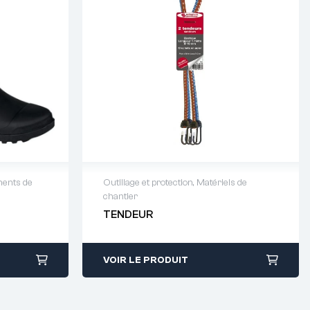
ents de
Outillage et protection
,
Matériels de
chantier
64 88 93
Demande de devis : 01 64 88 93
TENDEUR
38
VOIR LE PRODUIT