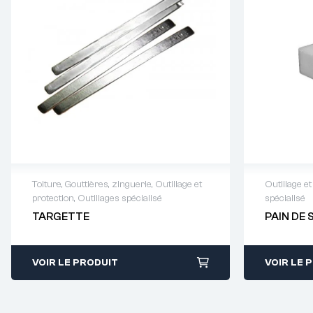
Toiture
,
Gouttières, zinguerie
,
Outillage et
Outillage et
protection
,
Outillages spécialisé
spécialisé
Demande de devis : 01 64 88 93
Demande
TARGETTE
PAIN DE 
38
38
VOIR LE PRODUIT
VOIR LE 