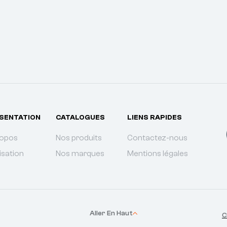
SENTATION
CATALOGUES
LIENS RAPIDES
ropos
Nos produits
Contactez-nous
isation
Nos marques
Mentions légales
Aller En Haut
C