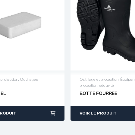
 protection
,
Outillages
Outillage et protection
,
Équipem
protection, sécurité
 de devis : 01 64 88 93
Demande de devis : 01 
SEL
BOTTE FOURREE
38
PRODUIT
VOIR LE PRODUIT