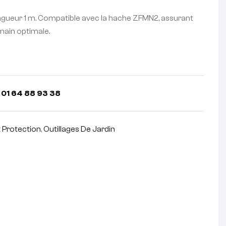
gueur 1 m. Compatible avec la hache ZFMN2, assurant
main optimale.
 01 64 88 93 38
t Protection
,
Outillages De Jardin