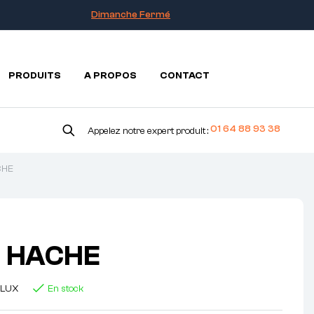
Dimanche Fermé
PRODUITS
A PROPOS
CONTACT
01 64 88 93 38
Appelez notre expert produit :
CHE
 HACHE
FLUX
En stock