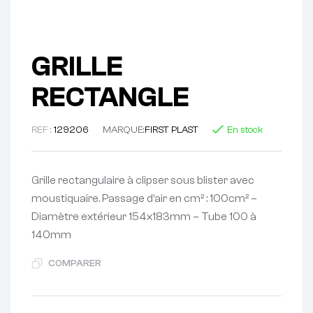
GRILLE
RECTANGLE
REF :
129206
MARQUE:
FIRST PLAST
En stock
Grille rectangulaire à clipser sous blister avec
moustiquaire. Passage d’air en cm² : 100cm² –
Diamètre extérieur 154x183mm – Tube 100 à
140mm
COMPARER