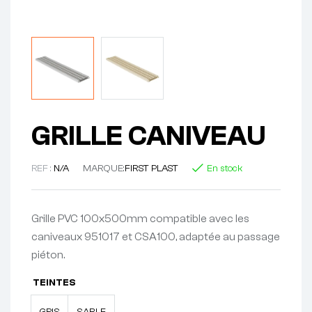
GRILLE CANIVEAU
REF :
N/A
MARQUE:
FIRST PLAST
En stock
Grille PVC 100x500mm compatible avec les
caniveaux 951017 et CSA100, adaptée au passage
piéton.
TEINTES
GRIS
SABLE