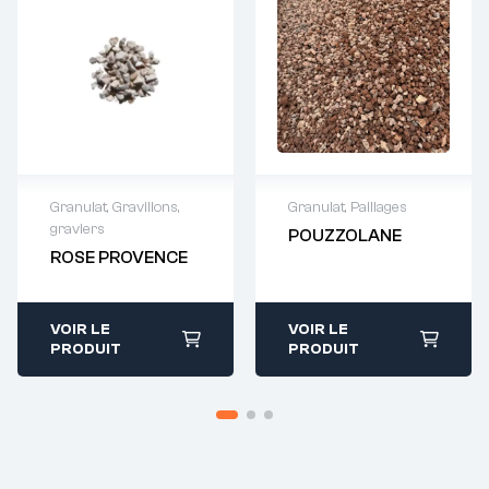
Granulat
,
Gravillons,
Granulat
,
Paillages
graviers
POUZZOLANE
Demande de
Demande de
ROSE PROVENCE
devis : 01 64 88
devis : 01 64 88
93 38
93 38
VOIR LE
VOIR LE
PRODUIT
PRODUIT