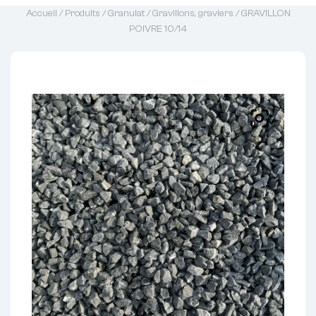
Accueil
/
Produits
/
Granulat
/
Gravillons, graviers
/ GRAVILLON
POIVRE 10/14