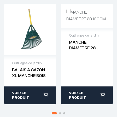
Outillages de jardin
MANCHE
Demande de
DIAMETRE 28
devis : 01 64 88
130CM
93 38
Outillages de jardin
BALAIS A GAZON
Demande de
XL MANCHE BOIS
devis : 01 64 88
93 38
VOIR LE
VOIR LE
PRODUIT
PRODUIT