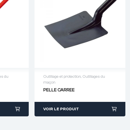
es du
Outillage et protection
,
Outillages du
maçon
64 88 93
Demande de devis : 01 64 88 93
PELLE CARREE
38
VOIR LE PRODUIT