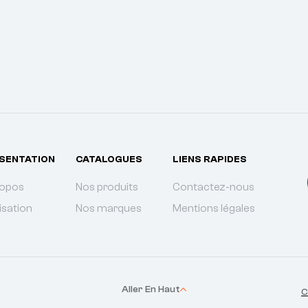
SENTATION
CATALOGUES
LIENS RAPIDES
ropos
Nos produits
Contactez-nous
isation
Nos marques
Mentions légales
Aller En Haut
C