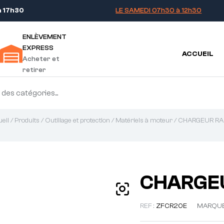
à 17h30
LE SAMEDI 07h30 à 12h30
ENLÈVEMENT
EXPRESS
ACCUEIL
Acheter et
retirer
eil
/
Produits
/
Outillage et protection
/
Matériels à moteur
/ CHARGEUR RA
CHARGEU
REF :
ZFCR20E
MARQUE