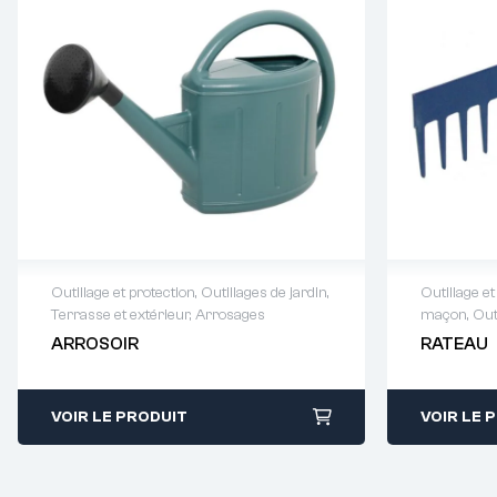
Outillage et protection
,
Outillages de jardin
,
Outillage et
Terrasse et extérieur
,
Arrosages
maçon
,
Out
Demande de devis : 01 64 88 93
Demande
ARROSOIR
RATEAU
38
38
VOIR LE PRODUIT
VOIR LE 