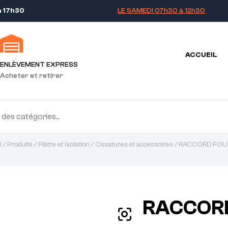
à 17h30
LE SAMEDI 07h30 à 12h30
ACCUEIL
ENLÈVEMENT EXPRESS
Acheter et retirer
l
/
Produits
/
Plâtre et isolation
/
Ossatures et accessoires
/ RACCORD FOU
RACCOR