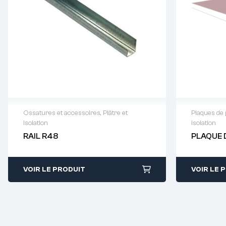
Ossatures et accessoires
,
Plâtre et
Plaques de p
isolation
isolation
Demande de devis : 01 64 88 93
Demande
RAIL R48
PLAQUE 
38
38
VOIR LE PRODUIT
VOIR LE 