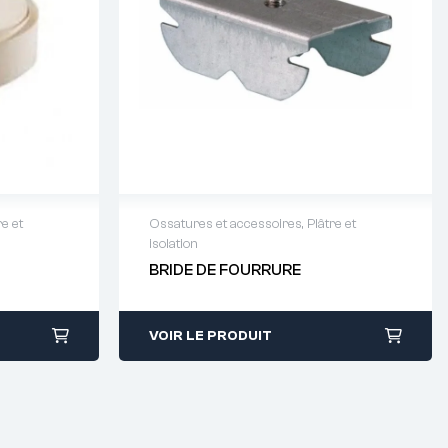
re et
Ossatures et accessoires
,
Plâtre et
isolation
64 88 93
Demande de devis : 01 64 88 93
BRIDE DE FOURRURE
38
VOIR LE PRODUIT