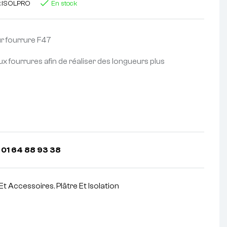
:
ISOLPRO
En stock
r fourrure F47
 fourrures afin de réaliser des longueurs plus
 01 64 88 93 38
Et Accessoires
,
Plâtre Et Isolation