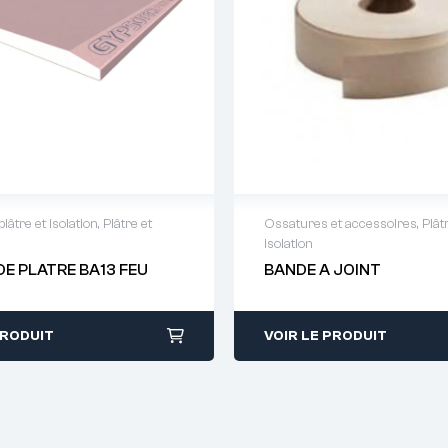
lâtre et isolation
,
Plâtre et
Ossatures et accessoires
,
Plât
isolation
 de devis : 01 64 88 93
Demande de devis : 01 
DE PLATRE BA13 FEU
BANDE A JOINT
38
PRODUIT
VOIR LE PRODUIT