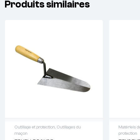
Produits similaires
Outillage et protection
,
Outillages du
Matériels d
maçon
protection
Demande de devis : 01 64 88 93
Demande