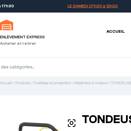
à 17h30
LE SAMEDI 07h30 à 12h30
ACCUEIL
ENLÈVEMENT EXPRESS
Acheter et retirer
Accueil
/
Produits
/
Outillage et protection
/
Matériels à moteur
/ TONDEUS
TONDEU