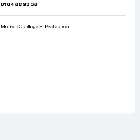
 01 64 88 93 38
À Moteur
,
Outillage Et Protection