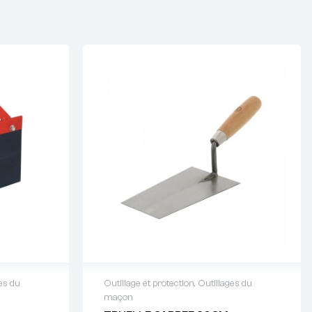
es du
Outillage et protection
,
Outillages du
maçon
64 88 93
Demande de devis : 01 64 88 93