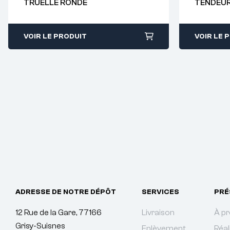
TRUELLE RONDE
TENDEU
38
38
VOIR LE PRODUIT
VOIR LE 
ADRESSE DE NOTRE DÉPÔT
SERVICES
PRÉ
12 Rue de la Gare, 77166
Livraison
À p
Grisy-Suisnes
Enlèvement
Réal