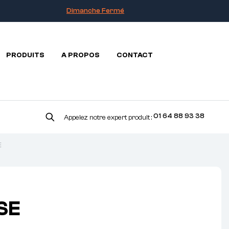
Dimanche Fermé
PRODUITS
A PROPOS
CONTACT
01 64 88 93 38
Appelez notre expert produit :
E
SE