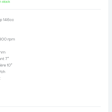
n stock
hp 146cc
2800 rpm
7mm
ant 7″
ière 10″
/ch
t