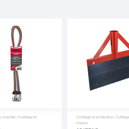
e chantier
,
Outillage et
Outillage et protection
,
Outillag
maçon
 de devis : 01 64 88 93
Demande de devis : 01 