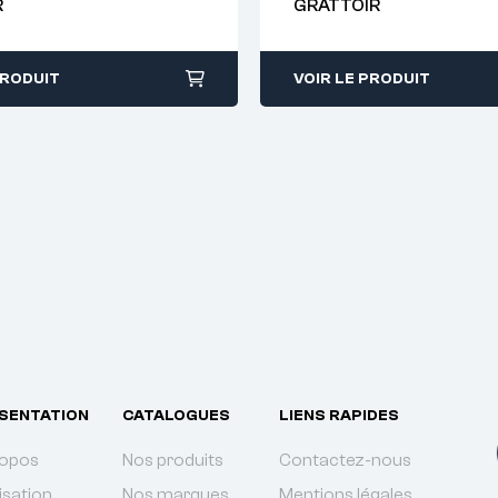
R
GRATTOIR
38
PRODUIT
VOIR LE PRODUIT
SENTATION
CATALOGUES
LIENS RAPIDES
ropos
Nos produits
Contactez-nous
isation
Nos marques
Mentions légales