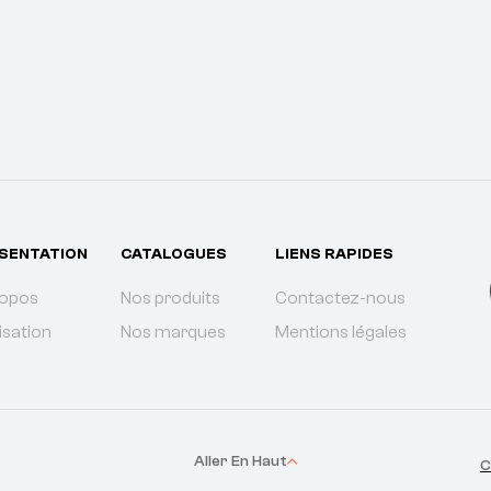
SENTATION
CATALOGUES
LIENS RAPIDES
ropos
Nos produits
Contactez-nous
isation
Nos marques
Mentions légales
Aller En Haut
C