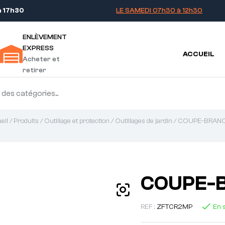
à 17h30
LE SAMEDI 07h30 à 12h30
ENLÈVEMENT
EXPRESS
ACCUEIL
Acheter et
retirer
eil
/
Produits
/
Outillage et protection
/
Outillages de jardin
/ COUPE-BRAN
COUPE-
REF :
ZFTCR2MP
En 