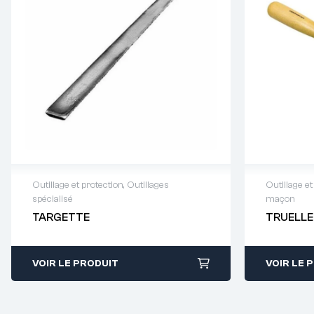
Outillage et protection
,
Outillages
Outillage et
spécialisé
maçon
Demande de devis : 01 64 88 93
Demande
TARGETTE
TRUELLE
38
38
VOIR LE PRODUIT
VOIR LE 