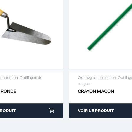
 protection
,
Outillages du
Outillage et protection
,
Outillag
maçon
 de devis : 01 64 88 93
Demande de devis : 01 
 RONDE
CRAYON MACON
38
PRODUIT
VOIR LE PRODUIT