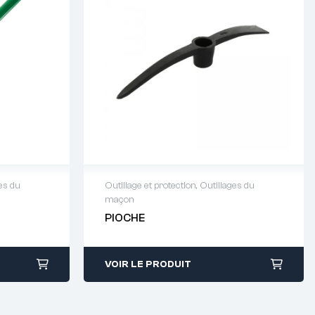
es du
Outillage et protection
,
Outillages du
maçon
64 88 93
Demande de devis : 01 64 88 93
PIOCHE
38
VOIR LE PRODUIT