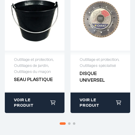
Outillage et protection
,
Outillage et protection
,
Outillages de jardin
,
Outillages spécialisé
Demande de
Demande de
Outillages du maçon
DISQUE
devis : 01 64 88
devis : 01 64 88
SEAU PLASTIQUE
UNIVERSEL
93 38
93 38
VOIR LE
VOIR LE
PRODUIT
PRODUIT