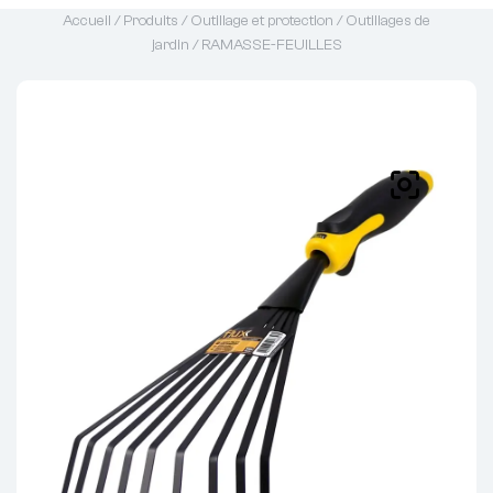
Accueil
/
Produits
/
Outillage et protection
/
Outillages de
jardin
/ RAMASSE-FEUILLES