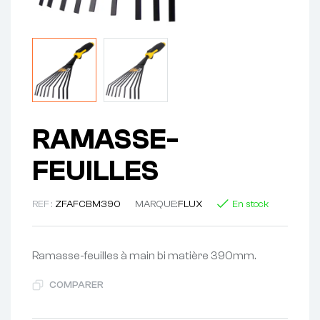
RAMASSE-
FEUILLES
REF :
ZFAFCBM390
MARQUE:
FLUX
En stock
Ramasse-feuilles à main bi matière 390mm.
COMPARER