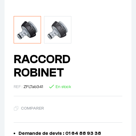
RACCORD
ROBINET
REF :
ZFLTab341
En stock
COMPARER
Demande de devis : 01 64 88 93 38