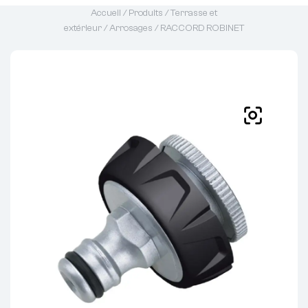
Accueil
/
Produits
/
Terrasse et
extérieur
/
Arrosages
/ RACCORD ROBINET