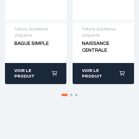
Toiture
,
Gouttières,
Toiture
,
Gouttières,
zinguerie
zinguerie
Demande de
Demande de
BAGUE SIMPLE
NAISSANCE
devis : 01 64 88
devis : 01 64 88
CENTRALE
93 38
93 38
VOIR LE
VOIR LE
PRODUIT
PRODUIT