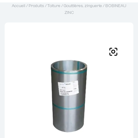
Accueil
/
Produits
/
Toiture
/
Gouttières, zinguerie
/ BOBINEAU
ZINC