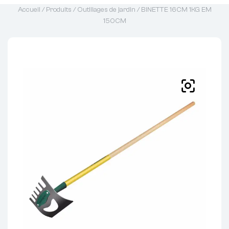
Accueil
/
Produits
/
Outillages de jardin
/ BINETTE 16CM 1KG EM
150CM