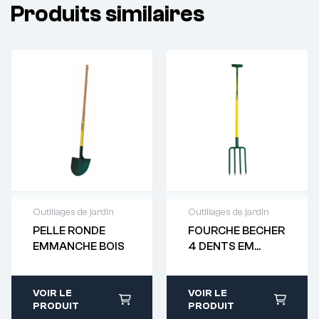
Produits similaires
Outillages de jardin
Outillages de jardin
PELLE RONDE
FOURCHE BECHER
Demande de
Demande de
EMMANCHE BOIS
4 DENTS EM
devis : 01 64 88
devis : 01 64 88
100CM
93 38
93 38
VOIR LE
VOIR LE
PRODUIT
PRODUIT