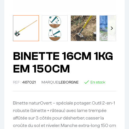
BINETTE 16CM 1KG
EM 150CM
REF :
467021
MARQUE:
LEBORGNE
En stock
Binette naturOvert – spéciale potager. Outil 2-en-1
robuste (binette + râteau) avec lame trempée
affûtée sur 3 côtés pour désherber, casser la
croûte du sol et niveler. Manche extra-long 150 cm